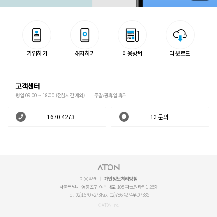
가입하기
해지하기
이용방법
다운로드
고객센터
평일 09:00 ~ 18:00 (점심시간 제외)
주말/공휴일 휴무
1670-4273
1:1문의
이용약관
개인정보처리방침
서울특별시 영등포구 여의대로 108 파크원타워1 26층
Tel. 02)1670-4273
Fax. 02)786-4274
우.07335
© ATON Inc.