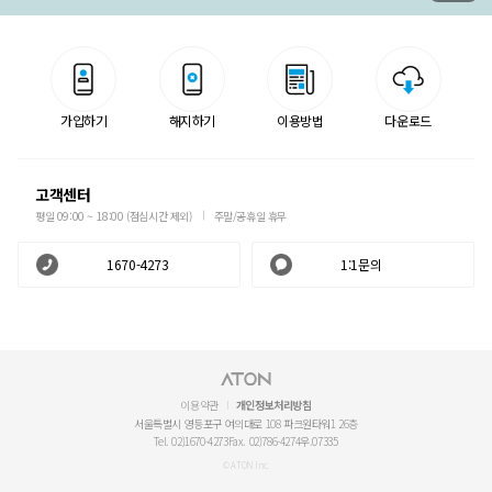
가입하기
해지하기
이용방법
다운로드
고객센터
평일 09:00 ~ 18:00 (점심시간 제외)
주말/공휴일 휴무
1670-4273
1:1문의
이용약관
개인정보처리방침
서울특별시 영등포구 여의대로 108 파크원타워1 26층
Tel. 02)1670-4273
Fax. 02)786-4274
우.07335
© ATON Inc.