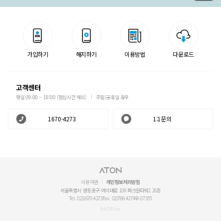
가입하기
해지하기
이용방법
다운로드
고객센터
평일 09:00 ~ 18:00 (점심시간 제외)
주말/공휴일 휴무
1670-4273
1:1문의
이용약관
개인정보처리방침
서울특별시 영등포구 여의대로 108 파크원타워1 26층
Tel. 02)1670-4273
Fax. 02)786-4274
우.07335
© ATON Inc.