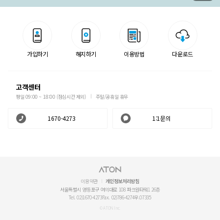
가입하기
해지하기
이용방법
다운로드
고객센터
평일 09:00 ~ 18:00 (점심시간 제외)
주말/공휴일 휴무
1670-4273
1:1문의
이용약관
개인정보처리방침
서울특별시 영등포구 여의대로 108 파크원타워1 26층
Tel. 02)1670-4273
Fax. 02)786-4274
우.07335
© ATON Inc.