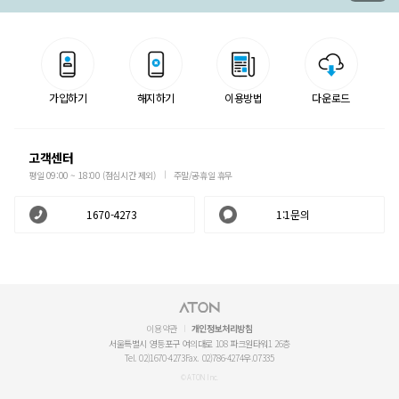
가입하기
해지하기
이용방법
다운로드
고객센터
평일 09:00 ~ 18:00 (점심시간 제외)
주말/공휴일 휴무
1670-4273
1:1문의
이용약관
개인정보처리방침
서울특별시 영등포구 여의대로 108 파크원타워1 26층
Tel. 02)1670-4273
Fax. 02)786-4274
우.07335
© ATON Inc.