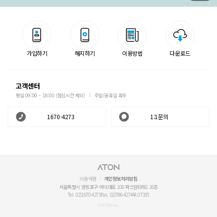
가입하기
해지하기
이용방법
다운로드
고객센터
평일 09:00 ~ 18:00 (점심시간 제외)
주말/공휴일 휴무
1670-4273
1:1문의
이용약관
개인정보처리방침
서울특별시 영등포구 여의대로 108 파크원타워1 26층
Tel. 02)1670-4273
Fax. 02)786-4274
우.07335
© ATON Inc.