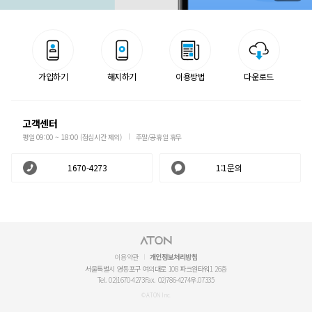
가입하기
해지하기
이용방법
다운로드
고객센터
평일 09:00 ~ 18:00 (점심시간 제외)
주말/공휴일 휴무
1670-4273
1:1문의
이용약관
개인정보처리방침
서울특별시 영등포구 여의대로 108 파크원타워1 26층
Tel. 02)1670-4273
Fax. 02)786-4274
우.07335
© ATON Inc.