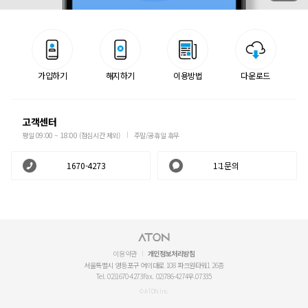
가입하기
해지하기
이용방법
다운로드
고객센터
평일 09:00 ~ 18:00 (점심시간 제외)
주말/공휴일 휴무
1670-4273
1:1문의
이용약관
개인정보처리방침
서울특별시 영등포구 여의대로 108 파크원타워1 26층
Tel. 02)1670-4273
Fax. 02)786-4274
우.07335
© ATON Inc.