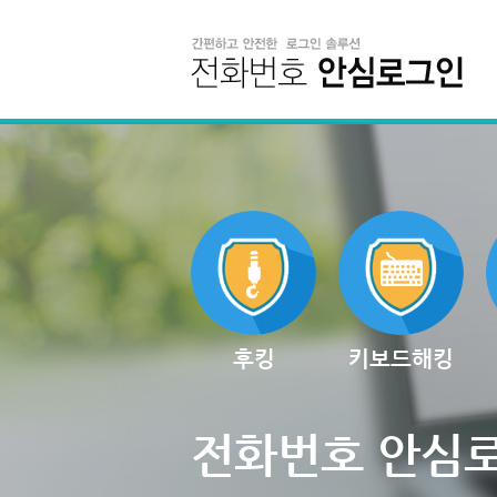
후킹
키보드해킹
전화번호 안심