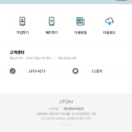
가입하기
해지하기
이용방법
다운로드
고객센터
평일 09:00 ~ 18:00 (점심시간 제외)
주말/공휴일 휴무
1670-4273
1:1문의
이용약관
개인정보처리방침
서울특별시 영등포구 여의대로 108 파크원타워1 26층
Tel. 02)1670-4273
Fax. 02)786-4274
우.07335
© ATON Inc.