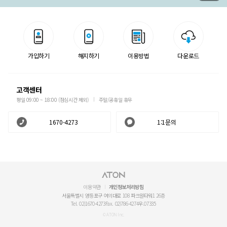
가입하기
해지하기
이용방법
다운로드
고객센터
평일 09:00 ~ 18:00 (점심시간 제외)
주말/공휴일 휴무
1670-4273
1:1문의
이용약관
개인정보처리방침
서울특별시 영등포구 여의대로 108 파크원타워1 26층
Tel. 02)1670-4273
Fax. 02)786-4274
우.07335
© ATON Inc.