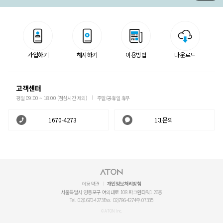
가입하기
해지하기
이용방법
다운로드
고객센터
평일 09:00 ~ 18:00 (점심시간 제외)
주말/공휴일 휴무
1670-4273
1:1문의
이용약관
개인정보처리방침
서울특별시 영등포구 여의대로 108 파크원타워1 26층
Tel. 02)1670-4273
Fax. 02)786-4274
우.07335
© ATON Inc.