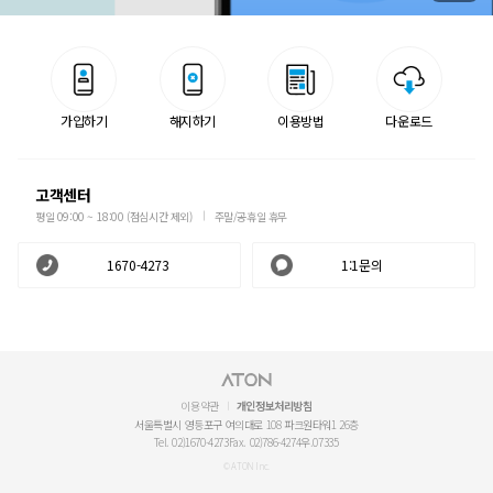
가입하기
해지하기
이용방법
다운로드
고객센터
평일 09:00 ~ 18:00 (점심시간 제외)
주말/공휴일 휴무
1670-4273
1:1문의
이용약관
개인정보처리방침
서울특별시 영등포구 여의대로 108 파크원타워1 26층
Tel. 02)1670-4273
Fax. 02)786-4274
우.07335
© ATON Inc.