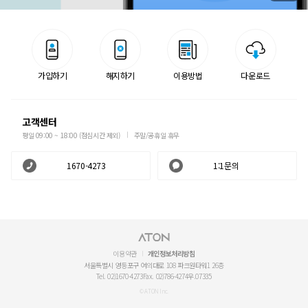
가입하기
해지하기
이용방법
다운로드
고객센터
평일 09:00 ~ 18:00 (점심시간 제외)
주말/공휴일 휴무
1670-4273
1:1문의
이용약관
개인정보처리방침
서울특별시 영등포구 여의대로 108 파크원타워1 26층
Tel. 02)1670-4273
Fax. 02)786-4274
우.07335
© ATON Inc.