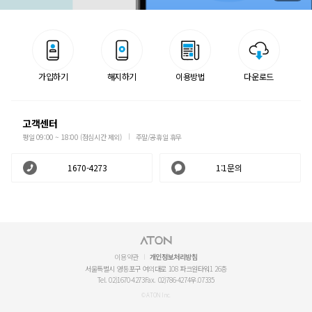
가입하기
해지하기
이용방법
다운로드
고객센터
평일 09:00 ~ 18:00 (점심시간 제외)
주말/공휴일 휴무
1670-4273
1:1문의
이용약관
개인정보처리방침
서울특별시 영등포구 여의대로 108 파크원타워1 26층
Tel. 02)1670-4273
Fax. 02)786-4274
우.07335
© ATON Inc.