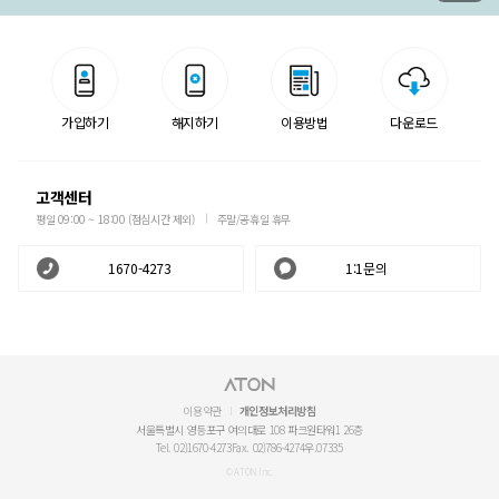
가입하기
해지하기
이용방법
다운로드
고객센터
평일 09:00 ~ 18:00 (점심시간 제외)
주말/공휴일 휴무
1670-4273
1:1문의
이용약관
개인정보처리방침
서울특별시 영등포구 여의대로 108 파크원타워1 26층
Tel. 02)1670-4273
Fax. 02)786-4274
우.07335
© ATON Inc.