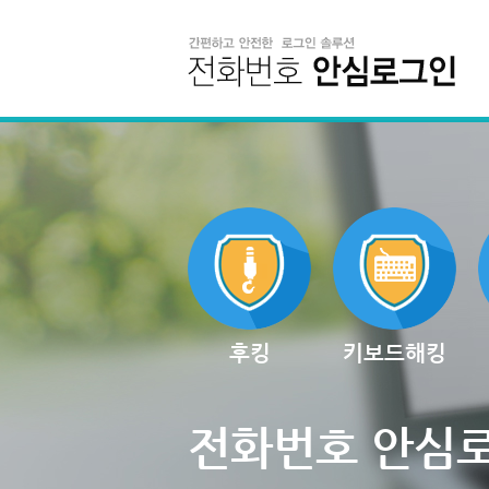
후킹
키보드해킹
전화번호 안심