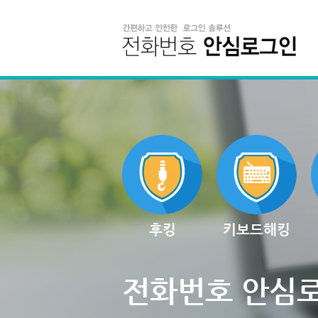
후킹
키보드해킹
전화번호 안심