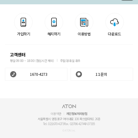
가입하기
해지하기
이용방법
다운로드
고객센터
평일 09:00 ~ 18:00 (점심시간 제외)
주말/공휴일 휴무
1670-4273
1:1문의
이용약관
개인정보처리방침
서울특별시 영등포구 여의대로 108 파크원타워1 26층
Tel. 02)1670-4273
Fax. 02)786-4274
우.07335
© ATON Inc.