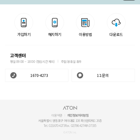
가입하기
해지하기
이용방법
다운로드
고객센터
평일 09:00 ~ 18:00 (점심시간 제외)
주말/공휴일 휴무
1670-4273
1:1문의
이용약관
개인정보처리방침
서울특별시 영등포구 여의대로 108 파크원타워1 26층
Tel. 02)1670-4273
Fax. 02)786-4274
우.07335
© ATON Inc.