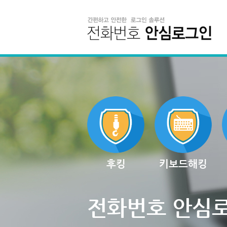
후킹
키보드해킹
전화번호 안심