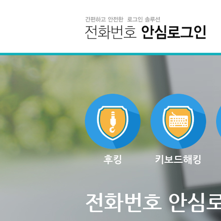
후킹
키보드해킹
전화번호 안심