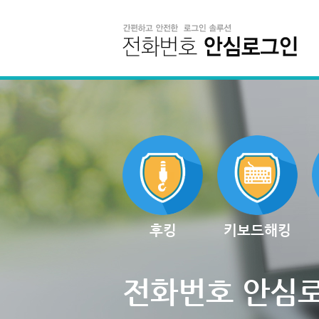
후킹
키보드해킹
전화번호 안심