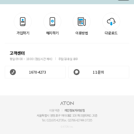
가입하기
해지하기
이용방법
다운로드
고객센터
평일 09:00 ~ 18:00 (점심시간 제외)
주말/공휴일 휴무
1670-4273
1:1문의
이용약관
개인정보처리방침
서울특별시 영등포구 여의대로 108 파크원타워1 26층
Tel. 02)1670-4273
Fax. 02)786-4274
우.07335
© ATON Inc.