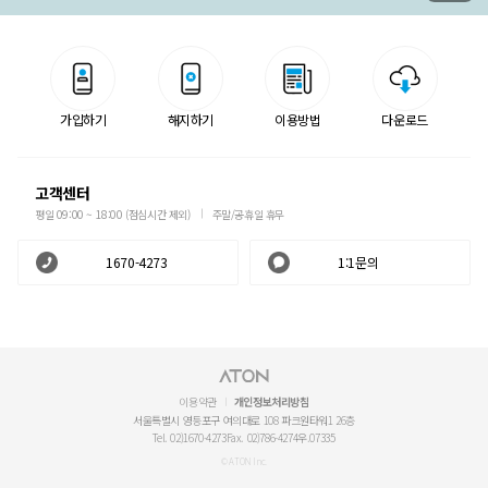
가입하기
해지하기
이용방법
다운로드
고객센터
평일 09:00 ~ 18:00 (점심시간 제외)
주말/공휴일 휴무
1670-4273
1:1문의
이용약관
개인정보처리방침
서울특별시 영등포구 여의대로 108 파크원타워1 26층
Tel. 02)1670-4273
Fax. 02)786-4274
우.07335
© ATON Inc.