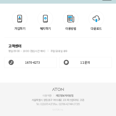
가입하기
해지하기
이용방법
다운로드
고객센터
평일 09:00 ~ 18:00 (점심시간 제외)
주말/공휴일 휴무
1670-4273
1:1문의
이용약관
개인정보처리방침
서울특별시 영등포구 여의대로 108 파크원타워1 26층
Tel. 02)1670-4273
Fax. 02)786-4274
우.07335
© ATON Inc.