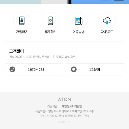
가입하기
해지하기
이용방법
다운로드
고객센터
평일 09:00 ~ 18:00 (점심시간 제외)
주말/공휴일 휴무
1670-4273
1:1문의
이용약관
개인정보처리방침
서울특별시 영등포구 여의대로 108 파크원타워1 26층
Tel. 02)1670-4273
Fax. 02)786-4274
우.07335
© ATON Inc.