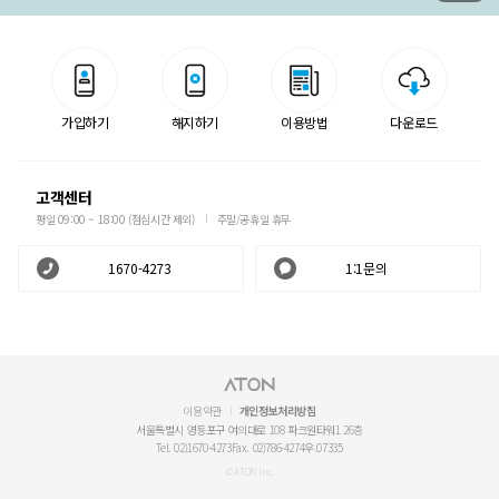
가입하기
해지하기
이용방법
다운로드
고객센터
평일 09:00 ~ 18:00 (점심시간 제외)
주말/공휴일 휴무
1670-4273
1:1문의
이용약관
개인정보처리방침
서울특별시 영등포구 여의대로 108 파크원타워1 26층
Tel. 02)1670-4273
Fax. 02)786-4274
우.07335
© ATON Inc.