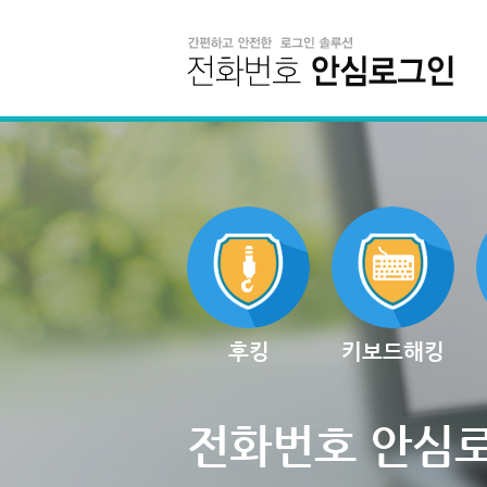
후킹
키보드해킹
전화번호 안심