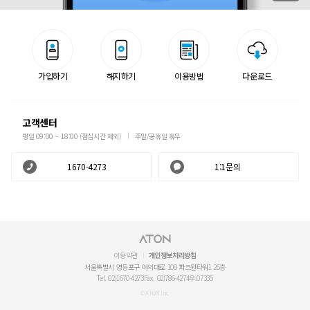
가입하기
해지하기
이용방법
다운로드
고객센터
평일 09:00 ~ 18:00 (점심시간 제외)
주말/공휴일 휴무
1670-4273
1:1문의
이용약관
개인정보처리방침
서울특별시 영등포구 여의대로 108 파크원타워1 26층
Tel. 02)1670-4273
Fax. 02)786-4274
우.07335
© ATON Inc.