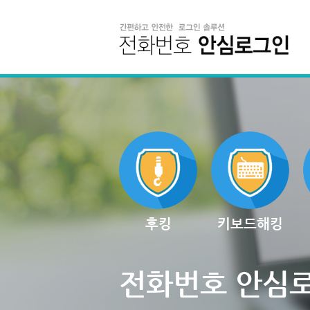
후킹
키보드해킹
전화번호 안심