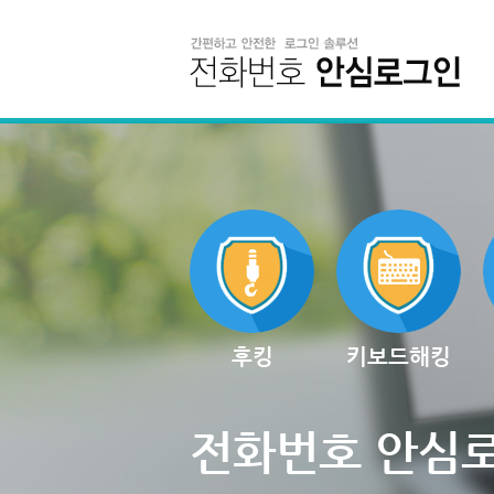
후킹
키보드해킹
전화번호 안심