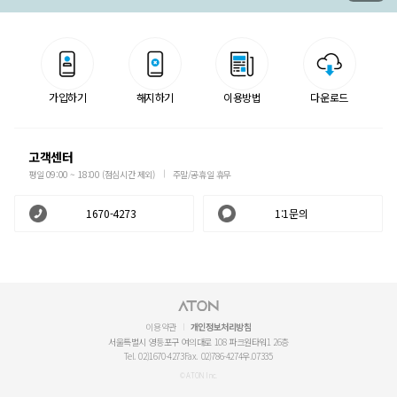
가입하기
해지하기
이용방법
다운로드
고객센터
평일 09:00 ~ 18:00 (점심시간 제외)
주말/공휴일 휴무
1670-4273
1:1문의
이용약관
개인정보처리방침
서울특별시 영등포구 여의대로 108 파크원타워1 26층
Tel. 02)1670-4273
Fax. 02)786-4274
우.07335
© ATON Inc.