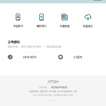
가입하기
해지하기
이용방법
다운로드
고객센터
평일 09:00 ~ 18:00 (점심시간 제외)
주말/공휴일 휴무
1670-4273
1:1문의
이용약관
개인정보처리방침
서울특별시 영등포구 여의대로 108 파크원타워1 26층
Tel. 02)1670-4273
Fax. 02)786-4274
우.07335
© ATON Inc.