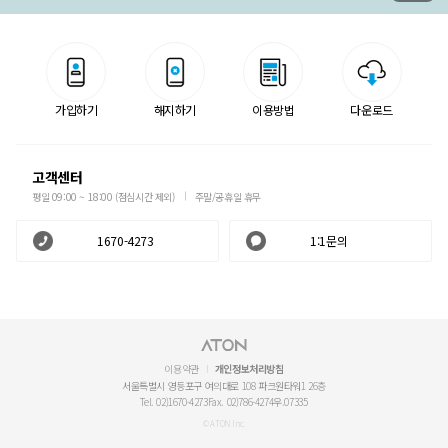
가입하기
해지하기
이용방법
다운로드
고객센터
평일 09:00 ~ 18:00 (점심시간 제외)
주말/공휴일 휴무
1670-4273
1:1문의
이용약관
개인정보처리방침
서울특별시 영등포구 여의대로 108 파크원타워1 26층
Tel. 02)1670-4273
Fax. 02)786-4274
우.07335
© ATON Inc.