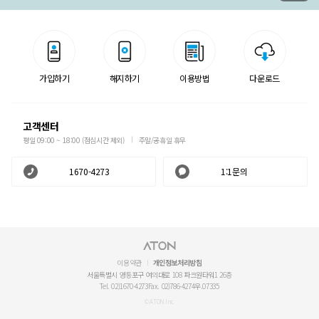
가입하기
해지하기
이용방법
다운로드
고객센터
평일 09:00 ~ 18:00 (점심시간 제외)
주말/공휴일 휴무
1670-4273
1:1문의
이용약관
개인정보처리방침
서울특별시 영등포구 여의대로 108 파크원타워1 26층
Tel. 02)1670-4273
Fax. 02)786-4274
우.07335
© ATON Inc.