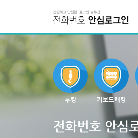
후킹
키보드해킹
전화번호 안심