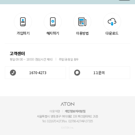
가입하기
해지하기
이용방법
다운로드
고객센터
평일 09:00 ~ 18:00 (점심시간 제외)
주말/공휴일 휴무
1670-4273
1:1문의
이용약관
개인정보처리방침
서울특별시 영등포구 여의대로 108 파크원타워1 26층
Tel. 02)1670-4273
Fax. 02)786-4274
우.07335
© ATON Inc.