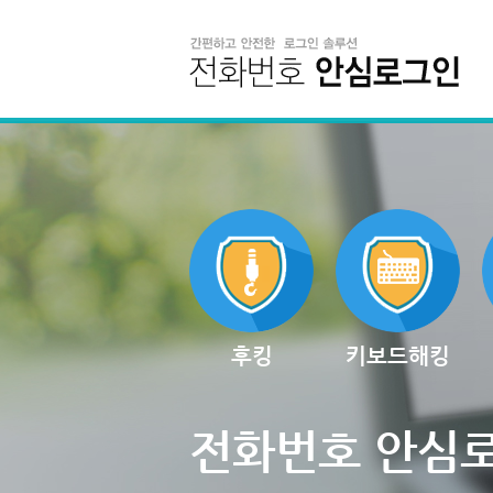
후킹
키보드해킹
전화번호 안심