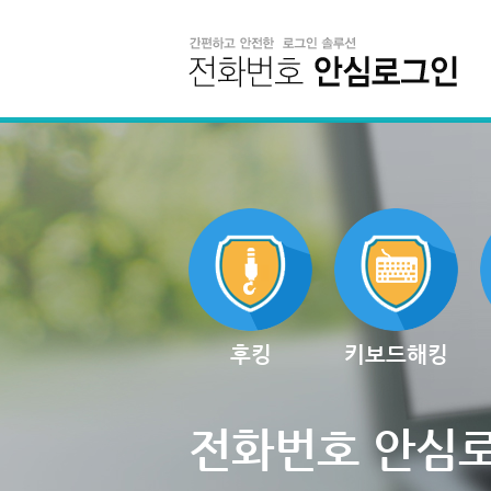
후킹
키보드해킹
전화번호 안심