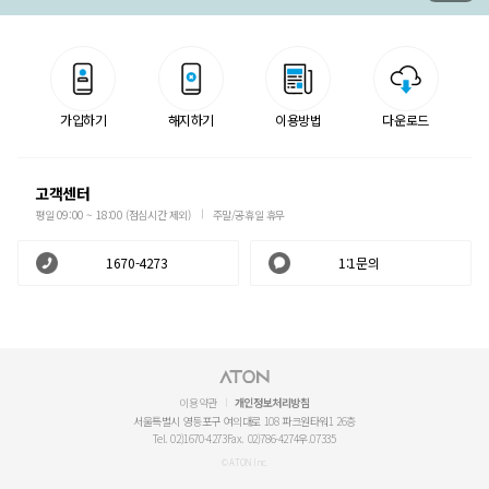
가입하기
해지하기
이용방법
다운로드
고객센터
평일 09:00 ~ 18:00 (점심시간 제외)
주말/공휴일 휴무
1670-4273
1:1문의
이용약관
개인정보처리방침
서울특별시 영등포구 여의대로 108 파크원타워1 26층
Tel. 02)1670-4273
Fax. 02)786-4274
우.07335
© ATON Inc.