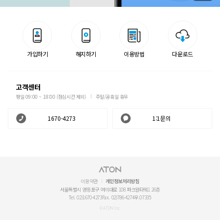
가입하기
해지하기
이용방법
다운로드
고객센터
평일 09:00 ~ 18:00 (점심시간 제외)
주말/공휴일 휴무
1670-4273
1:1문의
이용약관
개인정보처리방침
서울특별시 영등포구 여의대로 108 파크원타워1 26층
Tel. 02)1670-4273
Fax. 02)786-4274
우.07335
© ATON Inc.