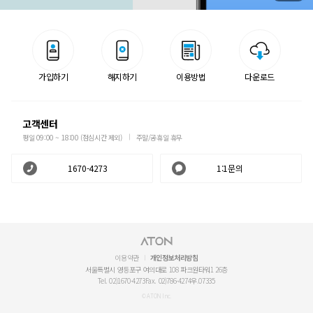
가입하기
해지하기
이용방법
다운로드
고객센터
평일 09:00 ~ 18:00 (점심시간 제외)
주말/공휴일 휴무
1670-4273
1:1문의
이용약관
개인정보처리방침
서울특별시 영등포구 여의대로 108 파크원타워1 26층
Tel. 02)1670-4273
Fax. 02)786-4274
우.07335
© ATON Inc.