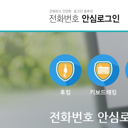
후킹
키보드해킹
전화번호 안심