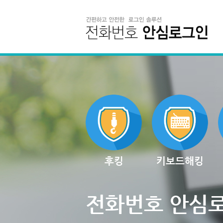
후킹
키보드해킹
전화번호 안심