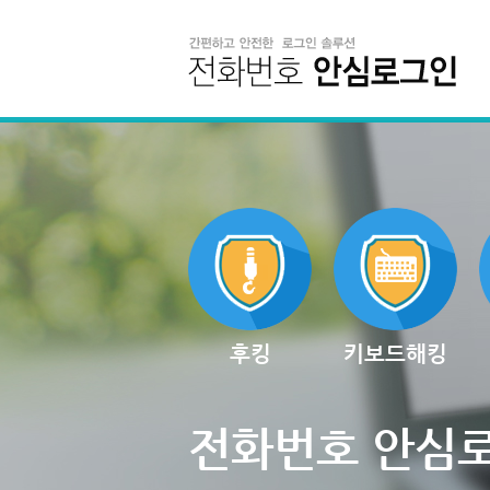
후킹
키보드해킹
전화번호 안심