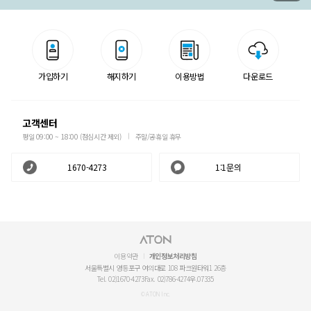
가입하기
해지하기
이용방법
다운로드
고객센터
평일 09:00 ~ 18:00 (점심시간 제외)
주말/공휴일 휴무
1670-4273
1:1문의
이용약관
개인정보처리방침
서울특별시 영등포구 여의대로 108 파크원타워1 26층
Tel. 02)1670-4273
Fax. 02)786-4274
우.07335
© ATON Inc.