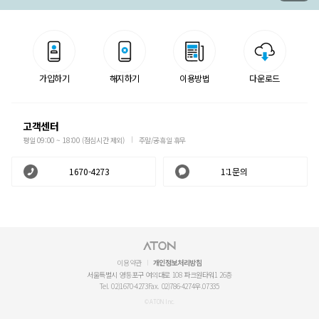
가입하기
해지하기
이용방법
다운로드
고객센터
평일 09:00 ~ 18:00 (점심시간 제외)
주말/공휴일 휴무
1670-4273
1:1문의
이용약관
개인정보처리방침
서울특별시 영등포구 여의대로 108 파크원타워1 26층
Tel. 02)1670-4273
Fax. 02)786-4274
우.07335
© ATON Inc.