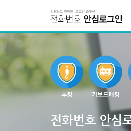
후킹
키보드해킹
전화번호 안심