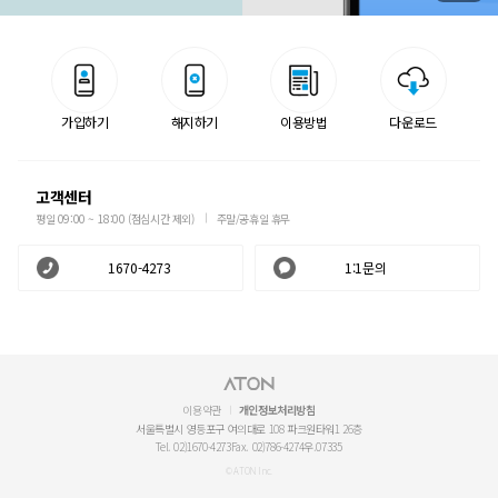
가입하기
해지하기
이용방법
다운로드
고객센터
평일 09:00 ~ 18:00 (점심시간 제외)
주말/공휴일 휴무
1670-4273
1:1문의
이용약관
개인정보처리방침
서울특별시 영등포구 여의대로 108 파크원타워1 26층
Tel. 02)1670-4273
Fax. 02)786-4274
우.07335
© ATON Inc.